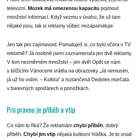
televizní.
Mozek má omezenou kapacitu
pojmout
množství informací. Když vezmu v úvahu, že už tam
nějaké jsou, tak si reklamy vůbec nezapamatuje.
Jen tak pro zajímavost: Pamatuješ si, co bylo včera v TV
reklamě? Já osobně jsem zaznamenala jen dvě reklamy.
V tom nezměrném množství – jen dvě! Opět se nám
s blížícími Vánocemi vrátila na obrazovky „Já nemusím,
já už ho vidím. – Kofola“ a roztančená Dedoles morčata
v barevných spoďárech a ponožkách.
Pro pravou je příběh a vtip
Co nám to říká? Že reklamám
chybí příběh
, dobrý
příběh.
Chybí jim vtip
nějaká kultovní hláška. Je to snad