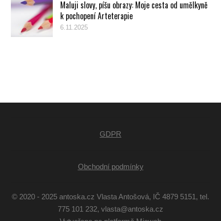
Maluji slovy, píšu obrazy: Moje cesta od umělkyně
k pochopení Arteterapie
6.11.2025
GDPR
Obchodní podmínky
© 2020 - 2025 antoska.cz Vlasta Antošová, IČ 4879 5151, tel.
775 101 232, vlasta@antoska.cz