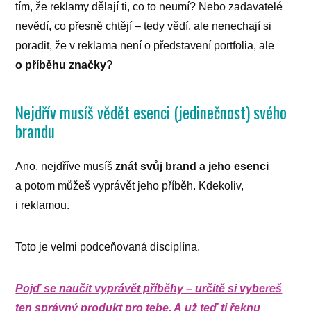
tím, že reklamy dělají ti, co to neumí? Nebo zadavatelé
nevědí, co přesně chtějí – tedy vědí, ale nenechají si
poradit, že v reklama není o představení portfolia, ale
o příběhu značky
?
Nejdřív musíš vědět esenci (jedinečnost) svého
brandu
Ano, nejdříve musíš
znát svůj brand a jeho esenci
a potom můžeš vyprávět jeho příběh. Kdekoliv,
i reklamou.
Toto je velmi podceňovaná disciplína.
Pojď se naučit vyprávět příběhy – určitě si vybereš
ten správný produkt pro tebe. A už teď ti řeknu