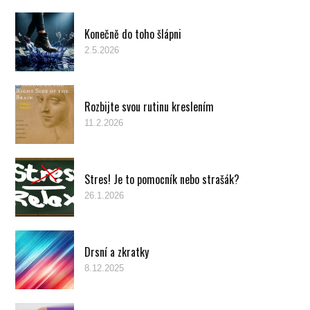
Konečně do toho šlápni
2.5.2026
Rozbijte svou rutinu kreslením
11.2.2026
Stres! Je to pomocník nebo strašák?
26.1.2026
Drsní a zkratky
8.12.2025