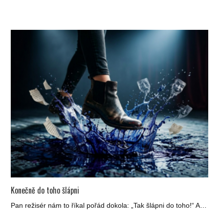
Konečně do toho šlápni
Pan režisér nám to říkal pořád dokola: „Tak šlápni do toho!“ A…