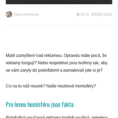
Vlasta Antošová
26.11. 2022
2116x
Malé zamyšlení nad reklamou. Opravdu máte pocit, že
reklamy fungují? Nebo respektive jsou tvořeny tak, aby
se vám zaryly do podvědomí a pamatovali jste si je?
Co na to náš mozek? Naše mozkové hemisféry?
Pro levou hemisféru jsou fakta
Právě těch současná reklama hodně využívá, zejména