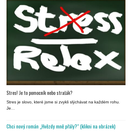
Stres! Je to pomocník nebo strašák?
Stres je slovo, které jsme si zvykli slýchávat na každém rohu.
Je…
Chci nový román „Hvězdy mně přály?“ (klikni na obrázek)