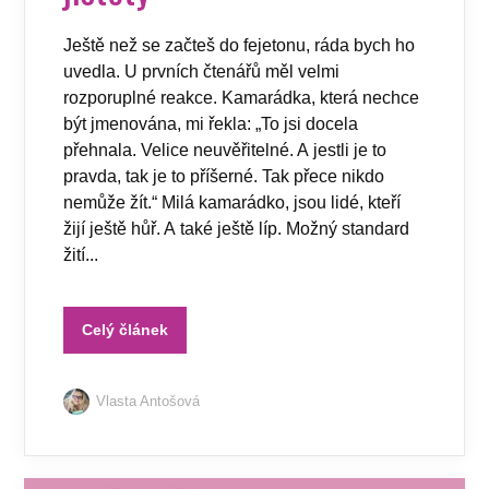
Ještě než se začteš do fejetonu, ráda bych ho
uvedla. U prvních čtenářů měl velmi
rozporuplné reakce. Kamarádka, která nechce
být jmenována, mi řekla: „To jsi docela
přehnala. Velice neuvěřitelné. A jestli je to
pravda, tak je to příšerné. Tak přece nikdo
nemůže žít.“ Milá kamarádko, jsou lidé, kteří
žijí ještě hůř. A také ještě líp. Možný standard
žití...
Celý článek
Vlasta Antošová