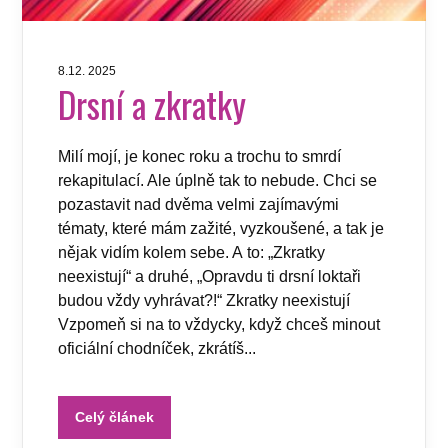
8.12. 2025
Drsní a zkratky
Milí mojí, je konec roku a trochu to smrdí
rekapitulací. Ale úplně tak to nebude. Chci se
pozastavit nad dvěma velmi zajímavými
tématy, které mám zažité, vyzkoušené, a tak je
nějak vidím kolem sebe. A to: „Zkratky
neexistují“ a druhé, „Opravdu ti drsní loktaři
budou vždy vyhrávat?!“ Zkratky neexistují
Vzpomeň si na to vždycky, když chceš minout
oficiální chodníček, zkrátíš...
Celý článek