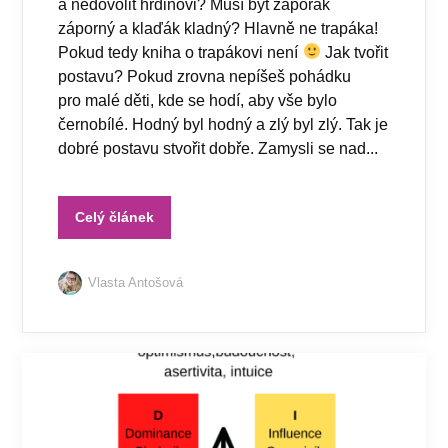
a nedovolit hrdinovi? Musí být záporák
záporný a klaďák kladný? Hlavně ne trapáka!
Pokud tedy kniha o trapákovi není
Jak tvořit
postavu? Pokud zrovna nepíšeš pohádku
pro malé děti, kde se hodí, aby vše bylo
černobílé. Hodný byl hodný a zlý byl zlý. Tak je
dobré postavu stvořit dobře. Zamysli se nad...
Celý článek
Vlasta Antošová