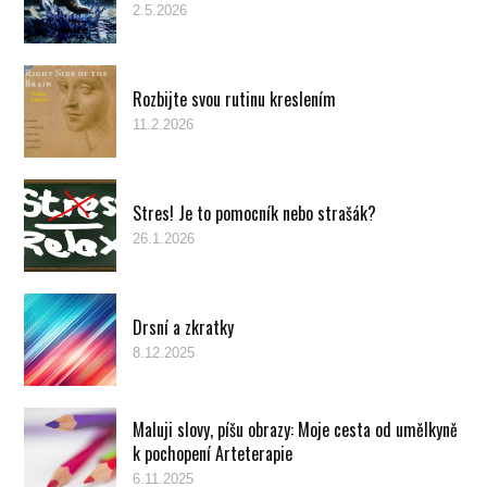
2.5.2026
Rozbijte svou rutinu kreslením
11.2.2026
Stres! Je to pomocník nebo strašák?
26.1.2026
Drsní a zkratky
8.12.2025
Maluji slovy, píšu obrazy: Moje cesta od umělkyně
k pochopení Arteterapie
6.11.2025