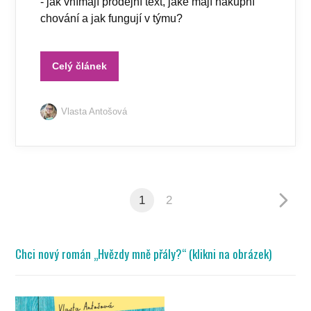
- jak vnímají prodejní text, jaké mají nákupní
chování a jak fungují v týmu?
Celý článek
Vlasta Antošová
1
2
Chci nový román „Hvězdy mně přály?“ (klikni na obrázek)