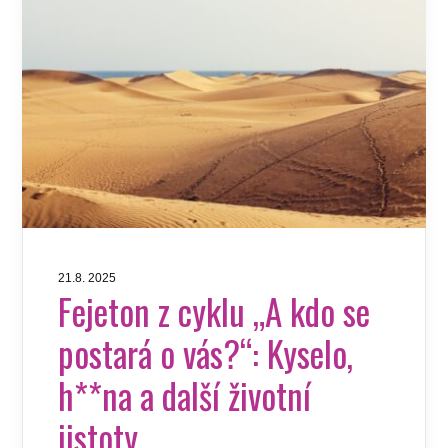
21.8. 2025
Fejeton z cyklu „A kdo se
postará o vás?“: Kyselo,
h**na a další životní
jistoty