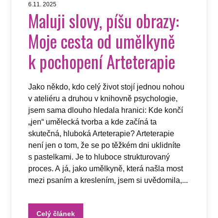
6.11. 2025
Maluji slovy, píšu obrazy:
Moje cesta od umělkyně
k pochopení Arteterapie
Jako někdo, kdo celý život stojí jednou nohou
v ateliéru a druhou v knihovně psychologie,
jsem sama dlouho hledala hranici: Kde končí
„jen“ umělecká tvorba a kde začíná ta
skutečná, hluboká Arteterapie? Arteterapie
není jen o tom, že se po těžkém dni uklidníte
s pastelkami. Je to hluboce strukturovaný
proces. A já, jako umělkyně, která našla most
mezi psaním a kreslením, jsem si uvědomila,...
Celý článek