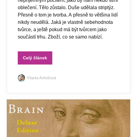
nepříjemným pocitem, jako by nám někdo strhl
oblečení. Tělo zůstalo. Duše udělala striptýz.
Přesně o tom je tvorba. A přesně to většina lidí
nikdy neudělá. Jaká je vlastně sebehodnota
tvůrce, a ještě pokud má být tvůrcem jako
součástí trhu. Zboží, co se samo nabízí.
Celý článek
Vlasta Antošová