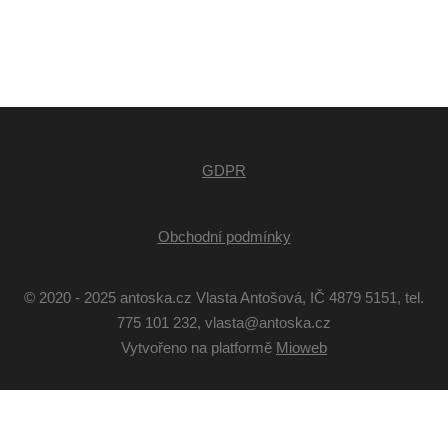
GDPR
Obchodní podmínky
© 2020 - 2025 antoska.cz Vlasta Antošová, IČ 4879 5151, tel.
775 101 232, vlasta@antoska.cz
Vytvořeno na platformě
Mioweb