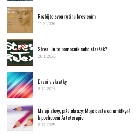
Rozbijte svou rutinu kreslením
11.2.2026
Stres! Je to pomocník nebo strašák?
26.1.2026
Drsní a zkratky
8.12.2025
Maluji slovy, píšu obrazy: Moje cesta od umělkyně
k pochopení Arteterapie
6.11.2025