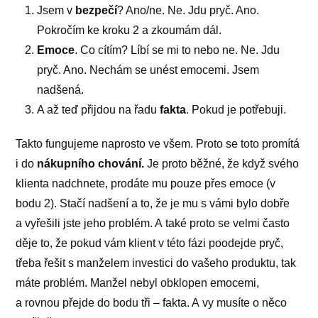
Jsem v
bezpečí
? Ano/ne. Ne. Jdu pryč. Ano.
Pokročím ke kroku 2 a zkoumám dál.
Emoce
. Co cítím? Líbí se mi to nebo ne. Ne. Jdu
pryč. Ano. Nechám se unést emocemi. Jsem
nadšená.
A až teď přijdou na řadu
fakta
. Pokud je potřebuji.
Takto fungujeme naprosto ve všem. Proto se toto promítá
i do
nákupního chování.
Je proto běžné, že když svého
klienta nadchnete, prodáte mu pouze přes emoce (v
bodu 2). Stačí nadšení a to, že je mu s vámi bylo dobře
a vyřešili jste jeho problém. A také proto se velmi často
děje to, že pokud vám klient v této fázi poodejde pryč,
třeba řešit s manželem investici do vašeho produktu, tak
máte problém. Manžel nebyl obklopen emocemi,
a rovnou přejde do bodu tři – fakta. A vy musíte o něco