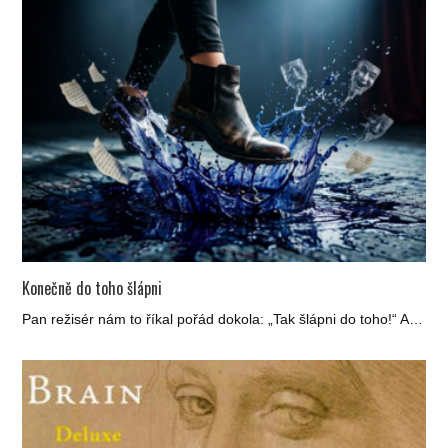
Konečně do toho šlápni
Pan režisér nám to říkal pořád dokola: „Tak šlápni do toho!“ A…