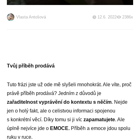
Vlasta Antošová
12.6. 2022
2386x
Tvůj příběh prodává
Tuto frázi jste už ode mě slyšeli mnohokrát. Ale víte, proč
právě příběh prodává? Jedním z důvodů je
zařaditelnost vyprávění do kontextu s něčím
. Nejde
jen o holý fakt, ale o celistvou informaci spojenou
s konkrétní věcí. Díky tomu si ji víc
zapamatujete
. Ale
úplně nejvíce jde o
EMOCE.
Příběh a emoce jdou spolu
ruku v ruce.