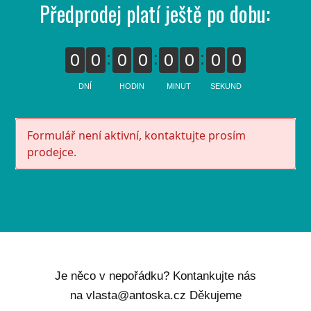
Předprodej platí ještě po dobu:
0
0
0
0
0
0
0
0
DNÍ
HODIN
MINUT
SEKUND
Formulář není aktivní, kontaktujte prosím
prodejce.
Je něco v nepořádku? Kontankujte nás
na vlasta@antoska.cz Děkujeme