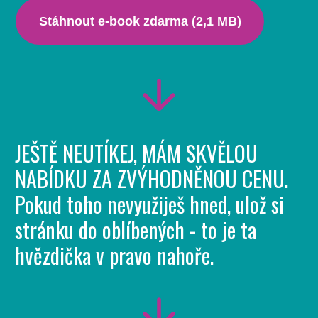
Stáhnout e-book zdarma (2,1 MB)
JEŠTĚ NEUTÍKEJ, MÁM SKVĚLOU
NABÍDKU ZA ZVÝHODNĚNOU CENU.
Pokud toho nevyužiješ hned, ulož si
stránku do oblíbených - to je ta
hvězdička v pravo nahoře.